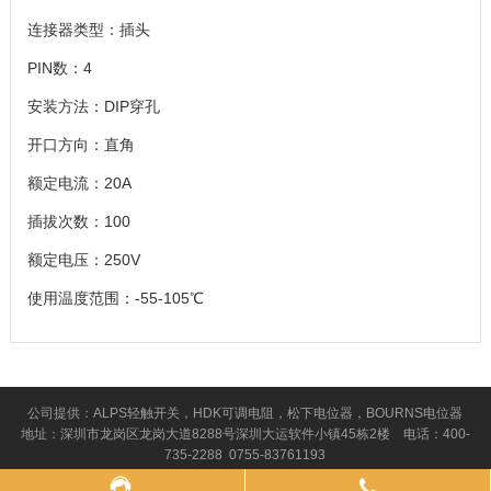
连接器类型：插头
PIN数：4
安装方法：DIP穿孔
开口方向：直角
额定电流：20A
插拔次数：100
额定电压：250V
使用温度范围：-55-105℃
公司提供：ALPS轻触开关，HDK可调电阻，松下电位器，BOURNS电位器
地址：深圳市龙岗区龙岗大道8288号深圳大运软件小镇45栋2楼 电话：400-
735-2288 0755-83761193
Copyright © 2016 深圳市百斯特电子有限公司 版权所有
粤ICP备09197912号
粤