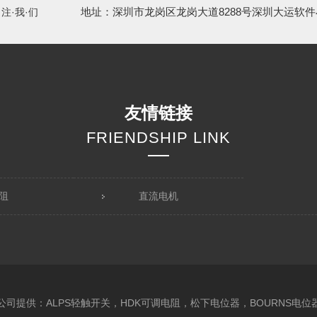
地址：深圳市龙岗区龙岗大道8288号深圳大运软件
·注·我·们
友情链接
FRIENDSHIP LINK
阻
直流电机
公司提供：ALPS轻触开关，HDK可调电阻，松下电位器，BOURNS电位