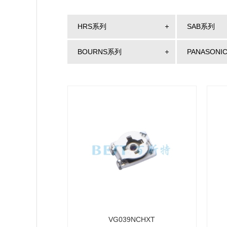
HRS系列
SAB系列
BOURNS系列
PANASONI
VG039NCHXT