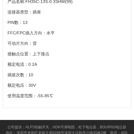
产品名称:FH35C-13S-0.3SHW(99)
连接器类型：插座
PIN数：13
FFC/FPC插入方向：水平
可动片方向：背
接触点位置：上下接点
额定电流：0.2A
插拔次数：10
额定电压：30V
使用温度范围：-55-85℃
公司提供：ALPS轻触开关，HDK可调电阻，松下电位器，BOURNS电位器
地址：深圳市龙岗区龙岗大道8288号深圳大运软件小镇45栋2楼 电话：400-