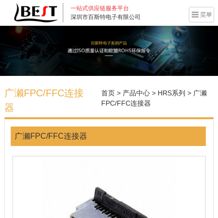
一站式供应链服务平台
深圳市百斯特电子有限公司
广濑FPC/FFC连接
首页
>
产品中心
>
HRS系列
>
广濑
FPC/FFC连接器
器
广濑FPC/FFC连接器