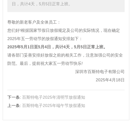
日，共计4天，5月5日正常上班。
尊敬的新老客户及全体员工：
您们好!根据国家节假日放假规定及公司的实际情况，现在确定
2025年五一劳动节的放假通知安排如下：
2025年5月1日至5月4日，共计4天，5月5日正常上班。
请各部门妥善安排好放假之前的相关工作，注意加强公司的安全
防范。最后，提前祝大家五一劳动节快乐!
深圳市百斯特电子有限公司
2025年4月18日
下一条:
百斯特电子2025年清明节放假通知
上一条:
百斯特电子2025年端午节放假通知