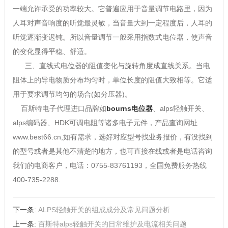
一端允许承受的功率较大。它普遍应用于音量调节电路里，因为
人耳对声音响度的听觉最灵敏，当音量大到一定程度后，人耳的
听觉逐渐变迟钝。所以音量调节一般采用指数式电位器，使声音
的变化显得平稳、舒适。
三、直线式电位器的阻值变化与旋转角度成直线关系。当电
阻体上的导电物质分布均匀时，单位长度的阻值大致相等。它适
用于要求调节均匀的场合(如分压器)。
百斯特电子代理进口品牌如
bourns电位器
、alps轻触开关、
alps编码器、HDK可调电阻等诸多电子元件，产品查询网址
www.best66.cn,如有需求，选好对应型号找业务报价，有没找到
的型号或者是其他不清楚的地方，也可直接在线或者是电话咨询
我们的电商客户，电话：0755-83761193，全国免费服务热线
400-735-2288.
下一条:
ALPS轻触开关的组成成分及常见问题分析
上一条:
百斯特alps轻触开关的日常维护及电流相关问题