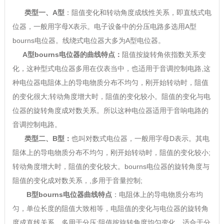
类型一、A型
：阻值变化和转动角度成线性关系，即直线式电
位器，一般用字母X表示。电子设备中的分压电路多选用A型
bourns电位器。线绕式电位器大多为A型电位器。
A型bourns电位器的曲线特点：
阻值按旋转角依指数关系变
化，这种型式电位器多用在仪表当中，也适用于音调控制电路,这
种电位器电阻体上的导电物质分布不均匀，刚开始转动时，阻值
的变化很大;转动角度增大时，阻值的变化较小。阻值的变化与电
位器的旋转角度成对数关系。所以这种电位器适用于音响电路的
音调控制电路。
类型二、B型：
也叫对数式电位器，一般用字母D表示。其电
阻体上的导电物质分布不均匀，刚开始转动时，阻值的变化较小;
转动角度增大时，阻值的变化较大。bourns电位器的旋转角度与
阻值的变化成对数关系，,多用于音量控制;
B型bourns电位器曲线特点
：电阻体上的导电物质分布均
匀，单位长度的阻值大致相等，电阻值的变化与电位器的旋转角
度成直线关系，多用于分压;阻值按旋转角度均匀变化，适合于分